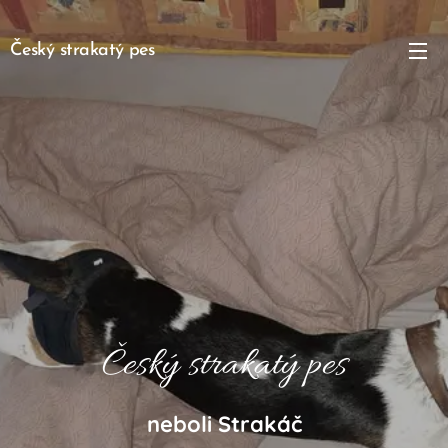
Český strakatý pes
Český strakatý pes
neboli Strakáč