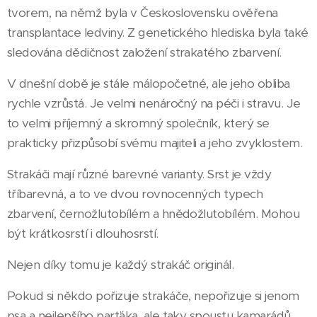
tvorem, na němž byla v Československu ověřena
transplantace ledviny. Z genetického hlediska byla také
sledována dědičnost založení strakatého zbarvení.
V dnešní době je stále málopočetné, ale jeho obliba
rychle vzrůstá. Je velmi nenáročný na péči i stravu. Je
to velmi příjemný a skromný společník, který se
prakticky přizpůsobí svému majiteli a jeho zvyklostem.
Strakáči mají různé barevné varianty. Srst je vždy
tříbarevná, a to ve dvou rovnocenných typech
zbarvení, černožlutobílém a hnědožlutobílém. Mohou
být krátkosrstí i dlouhosrstí.
Nejen díky tomu je každý strakáč originál.
Pokud si někdo pořizuje strakáče, nepořizuje si jenom
psa a nejlepšího parťáka, ale taky spoustu kamarádů